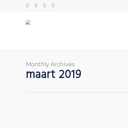
Skip
FACEBOOK
LINKEDIN
PHONE
EMAIL
to
main
content
Monthly Archives
maart 2019